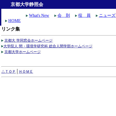
京都大学静照会
What's New
会 則
役 員
ニューズ
HOME
リンク集
京都大 学同窓会ホームページ
大学院人 間・環境学研究科 総合人間学部ホームページ
京都大学ホームページ
│
△ＴＯＰ
ＨＯＭＥ