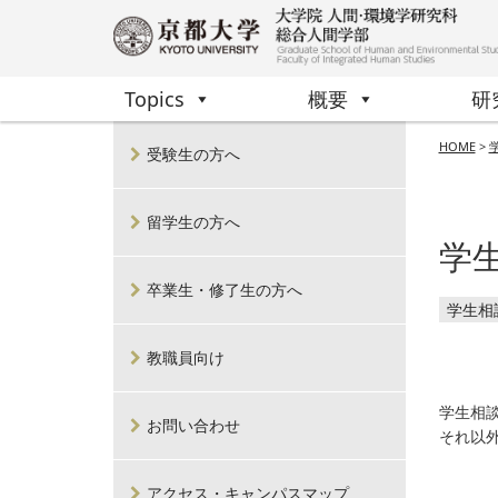
Topics
概要
研
HOME
>
学
受験生の方へ
留学生の方へ
学
卒業生・修了生の方へ
学生相
教職員向け
学生相談
お問い合わせ
それ以
アクセス・キャンパスマップ