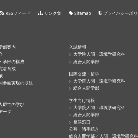
RSSフィード
リンク集
Sitemap
プライバシーポリ
学部案内
入試情報
介
大学院人間・環境学研究科
・学部の構成
総合人間学部
究者育成
国際交流・留学
献
大学院人間・環境学研究科
同参画実現の取組
総合人間学部
学生向け情報
人環での学び
大学院人間・環境学研究科
データ
総合人間学部
相談窓口
公募・諸手続き
総合人間学部／人間・環境学研究