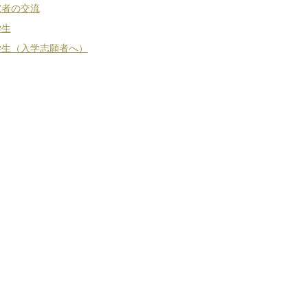
究者の交流
学生
学生（入学志願者へ）