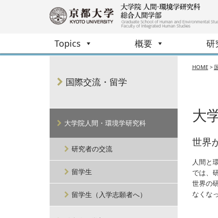
Topics
概要
研
HOME
>
国際交流・留学
大
大学院人間・環境学研究科
世界
研究者の交流
人間と
留学生
では、
世界の
なくな
留学生（入学志願者へ）