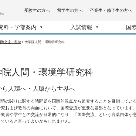
受験生の方へ
留学生の方へ
卒業生・修了生の方へ
究科・学部案内
入試情報
国
国際交流・留学
>
大学院人間・環境学研究科
学院人間・環境学研究科
から人環へ・人環から世界へ
環境の関りに関する諸問題を国際的視点から追究することを目指してい
研究および教育の両面において、国際交流が重要な基盤となっています
研究者や学生との交流が日常的になり、「国際交流」という言葉自体が
っていると言ってよいかもしれません。