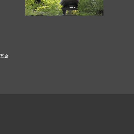
科基金
ク