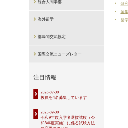
総合人間学部
研
留
海外留学
留
部局間交流協定
国際交流ニューズレター
注目情報
2026-07-30
教員を4名募集しています
2025-09-30
令和9年度入学者選抜試験（令
和8年度実施）に係る試験方法