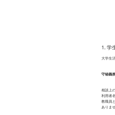
1. 
大学生
守秘義
相談上
利用者
教職員
ありま