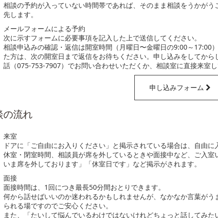
相談の予約が入っていない時間帯であれば、そのまま相談をうかがう
先します。
メールフォームによる予約
次に示すフォームに必要事項を記入した上で送信してください。
相談申込みの確認・返信は開室時間（月曜日〜金曜日の9:00～17:0
た方は、次の開室日まで返信をお待ちください。申し込みをしてから
話（075-753-7907）でお問い合わせいただくか、相談室に直接来
申し込みフォーム
談の流れ
来室
ドアに「ご自由にお入りください」と掲示されている場合は、自由に
休室・閉室時間、相談員が席を外しているときや面接中など、ご入室
いま席を外しております」「休室日です」など掲示がされます。
面接
面接時間は、1回につき最長50分間おとりできます。
何から話せばいいのか迷われるかもしれませんが、なかなか言葉がう
られる場ですのでご安心ください。
また、「たいして悩んでいるわけではないけれどちょっと話してみた