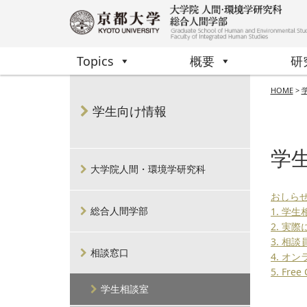
Topics
概要
研
HOME
>
学生向け情報
学
大学院人間・環境学研究科
おしら
総合人間学部
1. 学
2. 実
3. 相談
相談窓口
4. オ
5. Free
学生相談室