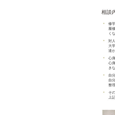
相談
修
履
く
対
大
達
心
心
き
自
自
整
そ
上