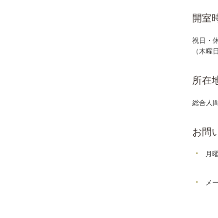
開室
祝日・休
（木曜日
所在
総合人間
お問
月曜
メー