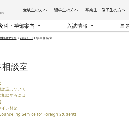
受験生の方へ
留学生の方へ
卒業生・修了生の方へ
究科・学部案内
入試情報
国
学生向け情報
>
相談窓口
>
学生相談室
生相談室
せ
生相談室について
際に相談するには
員
ンライン相談
 Counseling Service for Foreign Students