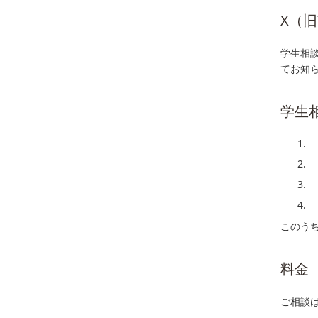
X（旧T
学生相談
てお知
学生
このうち
料金
ご相談