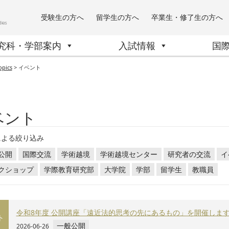
受験生の方へ
留学生の方へ
卒業生・修了生の方へ
究科・学部案内
入試情報
国
opics
>
イベント
ベント
による絞り込み
公開
国際交流
学術越境
学術越境センター
研究者の交流
イ
クショップ
学際教育研究部
大学院
学部
留学生
教職員
令和8年度 公開講座「遠近法的思考の先にあるもの」を開催しま
ト
一般公開
2026-06-26