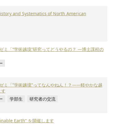
and Systematics of North American
境ゼミ「“学術越境”研究ってどうやるの？ —博士課程の
ー
境ゼミ「”学術越境”ってなんやねん！？——軽やかな越
ます
ー
学部生
研究者の交流
inable Earth” を開催します