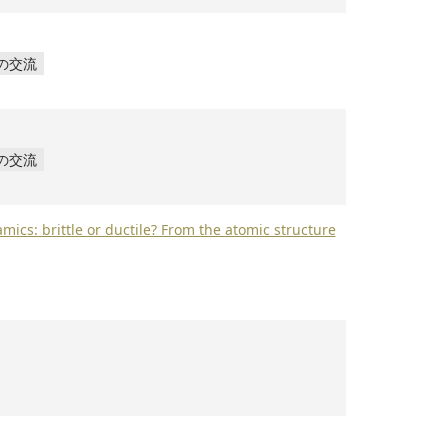
の交流
の交流
ttle or ductile? From the atomic structure