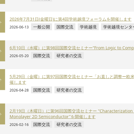
2026年7月31日(金曜日)に第4回学術越境フォーラムを開催します
ト
一般公開
国際交流
学術越境
学術越境センタ
2026-06-13
6月10日（水曜）に第98回国際交流セミナー“From Logic to Comp
ト
国際交流
研究者の交流
2026-05-20
5月29日（金曜）に第97回国際交流セミナー「お直しと調整ー
ト
催します
国際交流
研究者の交流
2026-04-28
2月19日（木曜日）に第96回国際交流セミナー “Characterization of Inte
ト
Monolayer 2D Semiconductor”を開催します
国際交流
研究者の交流
2026-02-16