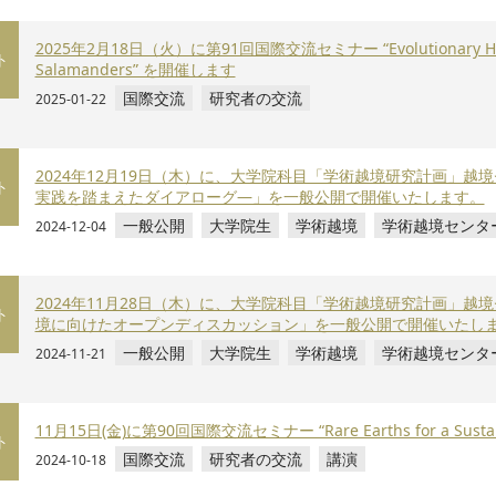
2025年2⽉18⽇（火）に第91回国際交流セミナー “Evolutionary History 
ト
Salamanders” を開催します
国際交流
研究者の交流
2025-01-22
2024年12月19日（木）に、大学院科目「学術越境研究計画」越
ト
実践を踏まえたダイアローグ—」を一般公開で開催いたします。
一般公開
大学院生
学術越境
学術越境センタ
2024-12-04
2024年11月28日（木）に、大学院科目「学術越境研究計画」越
ト
境に向けたオープンディスカッション」を一般公開で開催いたし
一般公開
大学院生
学術越境
学術越境センタ
2024-11-21
11月15日(金)に第90回国際交流セミナー “Rare Earths for a Susta
ト
国際交流
研究者の交流
講演
2024-10-18