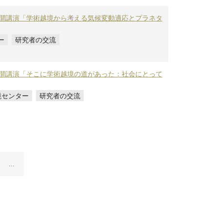
般公開講演「学術越境から考える気候変動適応とプラネタ
ー
研究者の交流
般公開講演「そこに学術越境の道があった：社会にとって
境センター
研究者の交流
...