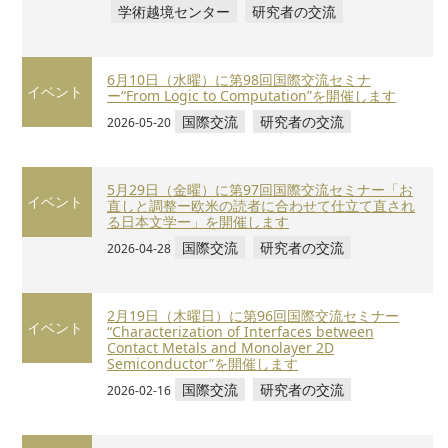
学術越境センター
研究者の交流
6月10日（水曜）に第98回国際交流セミナ
イベント
ー“From Logic to Computation”を開催します
国際交流
研究者の交流
2026-05-20
5月29日（金曜）に第97回国際交流セミナー「お
イベント
直しと調整ー欧米の読者に合わせて仕立て直され
る日本文学ー」を開催します
国際交流
研究者の交流
2026-04-28
2月19日（木曜日）に第96回国際交流セミナー
イベント
“Characterization of Interfaces between
Contact Metals and Monolayer 2D
Semiconductor”を開催します
国際交流
研究者の交流
2026-02-16