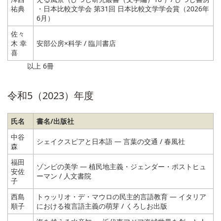
祐典
・日本比較文学会 第31回 日本比較文学学会賞（2026年
6月）
佐々
木 幸
安部公房×科学 / 臨川書店
喜
以上 6冊
令和5（2023）年度
氏名
書名/出版社
中谷
シェイクスピアと日本語 ― 言葉の交通 / 春風社
森
福田
ゾンビの美学 ― 植民地主義・ジェンダー・ポストヒュ
安佐
ーマン / 人文書院
子
西島
トゥッリオ・デ・マウロの民主的言語教育 ― イタリア
順子
における複言語主義の萌芽 / くろしお出版