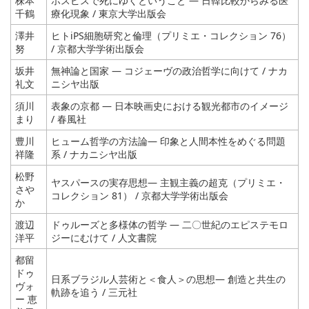
株本
ホスピスで死にゆくということ ― 日韓比較からみる医
千鶴
療化現象 / 東京大学出版会
澤井
ヒトiPS細胞研究と倫理（プリミエ・コレクション 76）
努
/ 京都大学学術出版会
坂井
無神論と国家 ― コジェーヴの政治哲学に向けて / ナカ
礼文
ニシヤ出版
須川
表象の京都 ― 日本映画史における観光都市のイメージ
まり
/ 春風社
豊川
ヒューム哲学の方法論― 印象と人間本性をめぐる問題
祥隆
系 / ナカニシヤ出版
松野
ヤスパースの実存思想― 主観主義の超克（プリミエ・
さや
コレクション 81） / 京都大学学術出版会
か
渡辺
ドゥルーズと多様体の哲学 ― 二〇世紀のエピステモロ
洋平
ジーにむけて / 人文書院
都留
ドゥ
日系ブラジル人芸術と＜食人＞の思想― 創造と共生の
ヴォ
軌跡を追う / 三元社
ー 恵