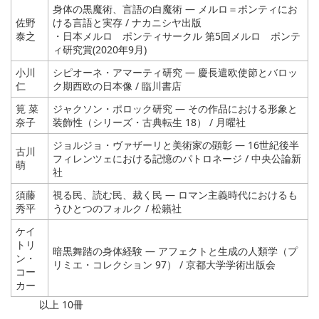
身体の黒魔術、言語の白魔術 ― メルロ＝ポンティにお
佐野
ける言語と実存 / ナカニシヤ出版
泰之
・日本メルロ゠ポンティサークル 第5回メルロ゠ポンテ
ィ研究賞(2020年9月)
小川
シピオーネ・アマーティ研究 ― 慶長遣欧使節とバロッ
仁
ク期西欧の日本像 / 臨川書店
筧 菜
ジャクソン・ポロック研究 ― その作品における形象と
奈子
装飾性（シリーズ・古典転生 18） / 月曜社
ジョルジョ・ヴァザーリと美術家の顕彰 ― 16世紀後半
古川
フィレンツェにおける記憶のパトロネージ / 中央公論新
萌
社
須藤
視る民、読む民、裁く民 ― ロマン主義時代におけるも
秀平
うひとつのフォルク / 松籟社
ケイ
トリ
暗黒舞踏の身体経験 ― アフェクトと生成の人類学（プ
ン・
リミエ・コレクション 97） / 京都大学学術出版会
コー
カー
以上 10冊