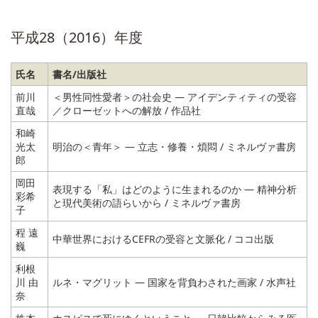
平成28（2016）年度
氏名
書名/出版社
前川
＜男性同性愛者＞の社会史 ― アイデンティティの受容
直哉
／クローゼットへの解放 / 作品社
和崎
光太
明治の＜青年＞ ― 立志・修養・煩悶 / ミネルヴァ書房
郎
岡田
表現する「私」はどのように生まれるのか ― 精神分析
彩希
と現代美術の語らいから / ミネルヴァ書房
子
程 遠
中華世界におけるCEFRの受容と文脈化 / ココ出版
巍
利根
川 由
ルネ・マグリット ― 国家を背負わされた画家 / 水声社
奈