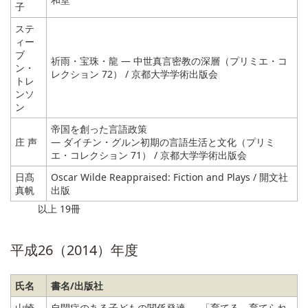
子
ステ
ィー
ブ
祈雨・宝珠・龍 ― 中世真言密教の深層（プリミエ・コ
ン・
レクション 72） / 京都大学学術出版会
トレ
ンソ
ン
帝国を創った言語政策
庄 声
― ダイチン・グルン初期の言語生活と文化（プリミ
エ・コレクション 71） / 京都大学学術出版会
日髙
Oscar Wilde Reappraised: Fiction and Plays / 開文社
真帆
出版
以上 19冊
平成26（2014）年度
氏名
書名/出版社
山崎
自閉症のある子どもの関係発達 ― 「育てる－育てられ