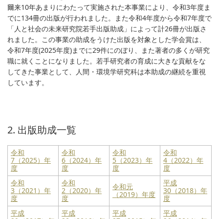
爾来10年あまりにわたって実施された本事業により、令和3年度ま
でに134冊の出版が行われました。また令和4年度から令和7年度で
「人と社会の未来研究院若手出版助成」によって計26冊が出版さ
れました。この事業の助成をうけた出版を対象とした学会賞は、
令和7年度(2025年度)までに29件にのぼり、また著者の多くが研究
職に就くことになりました。若手研究者の育成に大きな貢献をな
してきた事業として、人間・環境学研究科は本助成の継続を重視
しています。
2. 出版助成一覧
令和
令和
令和
令和
7（2025）年
6（2024）年
5（2023）年
4（2022）年
度
度
度
度
令和
令和
平成
令和元
3（2021）年
2（2020）年
30（2018）年
（2019）年度
度
度
度
平成
平成
平成
平成