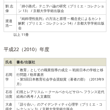
劉 志
「姉小路式」テニヲハ論の研究（プリミエ・コレクショ
偉
ン 13） / 京都大学学術出版会
『純粋理性批判』の方法と原理 ─ 概念史によるカント
渡邉
解釈（プリミエ・コレクション 14）/ 京都大学学術出版
浩一
会
以上 11冊
平成22（2010）年度
氏名
書名/出版社
「教育」としての職業指導の成立 ─ 戦前日本の学校と移
石岡
行問題 / 勁草書房
学
・第5回日本教育社会学会奨励賞（著者の部）（2013年9
月）
石谷
幻視とレアリスム ─ クールベからピサロへ フランス近代
治寛
絵画の再考 / 人文書院
大倉
「語り合い」のアイデンティティ心理学（プリミエ・コ
得史
レクション 3）/ 京都大学学術出版会