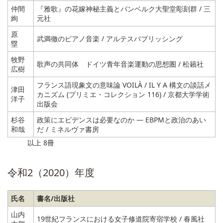
仲間
『雅歌』の花嫁神秘主義とバンベルク大聖堂彫刻群 / 三
絢
元社
原
武満徹のピアノ音楽 / アルテスパブリッシング
塁
牧野
歌声の共同体 ドイツ青年音楽運動の思想圏 / 松籟社
広樹
フランス語現象文の意味論 VOILÀ / IL Y A 構文の談話メ
津田
カニズム (プリミエ・コレクション 116) / 京都大学学術
洋子
出版会
杉谷
政策にエビデンスは必要なのか ― EBPMと政治のあい
和哉
だ / ミネルヴァ書房
以上 8冊
令和2（2020）年度
氏名
書名/出版社
山内
19世紀フランスにおける女子修道院寄宿学校 / 春風社