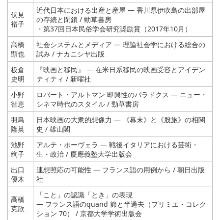
近代日本における出産と産屋 ― 香川県伊吹島の出部屋
伏見
の存続と閉鎖 / 勁草書房
裕子
・第37回日本民俗学会研究奨励賞（2017年10月）
高橋
社会システムとメディア ― 理論社会学における総合の
顕也
試み / ナカニシヤ出版
板倉
『映画と移民』 ― 在米日系移民の映画受容とアイデン
史明
ティティ / 新曜社
小野
ロバート・アルトマン 即興性のパラドクス ― ニュー・
智恵
シネマ時代のスタイル / 勁草書房
羽鳥
日本映画の大衆的想像力 ― 《幕末》と《股旅》の相関
隆英
史 / 雄山閣
池野
アルテ・ポーヴェラ ― 戦後イタリアにおける芸術・
絢子
生・政治 / 慶應義塾大学出版会
出口
連想照応の可能性 ― フランス語の用例から / 朝日出版
優木
社
「こと」の認識「とき」の表現
高橋
― フランス語のquand 節と半過去（プリミエ・コレク
克欣
ション 70） / 京都大学学術出版会