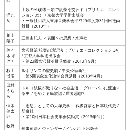
郎
山歌の民族誌 ─ 歌で詞藻を交わす（プリミエ・コレク
梶丸
ション 35） / 京都大学学術出版会
岳
・一般社団法人東洋音楽学会平成25年度第31回田邉尚
雄賞（2013年）
川上
三島由紀夫 ＜表面＞の思想 / 水声社
陽子
佐々
宮沢賢治 現実の遠近法（プリミエ・コレクション 34）
木 ボ
/ 京都大学学術出版会
グナ
・第23回宮沢賢治賞奨励賞（2013年9月）
杉山
ルネサンスの聖史劇 / 中央公論新社
博昭
・第5回表象文化論学会奨励賞（2013年4月）
田村
トルコ絨毯が織りなす社会生活 ─ グローバルに流通す
うら
るモノをめぐる民族誌 / 世界思想社
ら
恒木
「思想」としての大塚史学 ─ 戦後啓蒙と日本現代史 /
健太
新泉社
郎
・第10回日本社会史学会奨励賞（2013年6月）
牧野
刑事司法とジェンダー / インパクト出版会