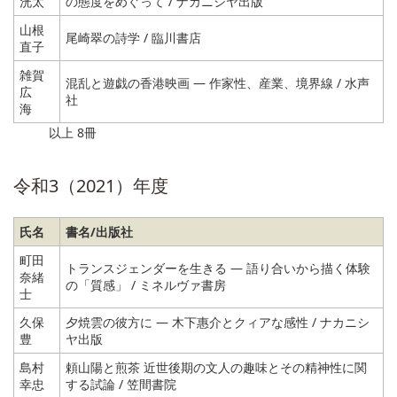
洸太
の態度をめぐって / ナカニシヤ出版
山根
尾崎翠の詩学 / 臨川書店
直子
雑賀
混乱と遊戯の香港映画 ― 作家性、産業、境界線 / 水声
広
社
海
以上 8冊
令和3（2021）年度
氏名
書名/出版社
町田
トランスジェンダーを生きる ― 語り合いから描く体験
奈緒
の「質感」 / ミネルヴァ書房
士
久保
夕焼雲の彼方に ― 木下惠介とクィアな感性 / ナカニシ
豊
ヤ出版
島村
頼山陽と煎茶 近世後期の文人の趣味とその精神性に関
幸忠
する試論 / 笠間書院