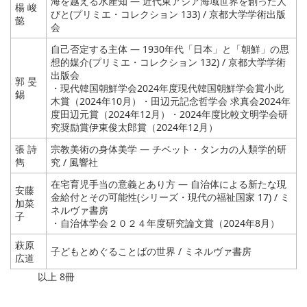
海を越える水産知 — 近代東アジア海域世界を創った人
楊 峻
びと(プリミエ・コレクション 133) / 京都大学学術出版
懿
会
自己否定する主体 ― 1930年代「日本」と「朝鮮」の思
想的媒介(プリミエ・コレクション 132) / 京都大学学術
出版会
郭 旻
・現代韓国朝鮮学会2024年度現代韓国朝鮮学会賞小此
錫
木賞（2024年10月）・田辺元記念哲学会 求真会2024年
度田辺元賞（2024年12月）・2024年度比較文明学会研
究奨励賞伊東俊太郎賞（2024年12月）
張 詩
宗教美術の身体美学 ― チベット・タンカの人類学的研
雋
究 / 風響社
在宅育児手当の意義とあり方 — 自治体による新たな現
安藤
金給付とその可能性(シリーズ・現代の福祉国家 17) / ミ
加菜
ネルヴァ書房
子
・自治体学会２０２４年度研究論文賞（2024年8月）
萩原
子どもとめぐることばの世界 / ミネルヴァ書房
広道
以上 8冊