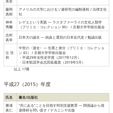
美里
藤岡
アメリカの大学におけるソ連研究の編制過程 / 法律文化
真樹
社
神本
レゲエという実践 ― ラスタファーライの文化人類学
秀爾
（プリミエ・コレクション 80） / 京都大学学術出版会
志村
日本犬の誕生 ― 純血と選別の日本近代史 / 勉誠出版
真幸
中世の〈遊女〉― 生業と身分（プリミエ・コレクショ
辻 浩
ン 82） / 京都大学学術出版会
和
・平成29年女性史学賞（2017年12月）
・日本歌謡学会志田延義賞（2018年5月）
以上 17冊
平成27（2015）年度
氏名
書名/出版社
勝浦
“共にある”ことを目指す特別支援教育 ― 関係論から発
眞仁
達障碍を問い直す / ナカニシヤ出版