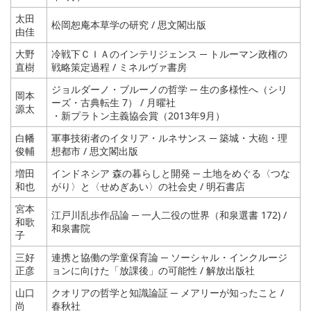
太田
松岡恕庵本草学の研究 / 思文閣出版
由佳
大野
冷戦下ＣＩＡのインテリジェンス ─ トルーマン政権の
直樹
戦略策定過程 / ミネルヴァ書房
ジョルダーノ・ブルーノの哲学 ─ 生の多様性へ（シリ
岡本
ーズ・古典転生 7） / 月曜社
源太
・新プラトン主義協会賞（2013年9月）
白幡
軍事技術者のイタリア・ルネサンス ─ 築城・大砲・理
俊輔
想都市 / 思文閣出版
増田
インドネシア 森の暮らしと開発 ─ 土地をめぐる〈つな
和也
がり〉と〈せめぎあい〉の社会史 / 明石書店
宮本
江戸川乱歩作品論 ─ 一人二役の世界（和泉選書 172) /
和歌
和泉書院
子
三好
連携と協働の学童保育論 ─ ソーシャル・インクルージ
正彦
ョンに向けた「放課後」の可能性 / 解放出版社
山口
クオリアの哲学と知識論証 ─ メアリーが知ったこと /
尚
春秋社