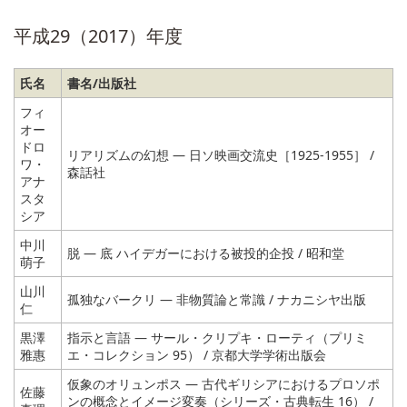
平成29（2017）年度
氏名
書名/出版社
フィ
オー
ドロ
リアリズムの幻想 ― 日ソ映画交流史［1925-1955］ /
ワ・
森話社
アナ
スタ
シア
中川
脱 ― 底 ハイデガーにおける被投的企投 / 昭和堂
萌子
山川
孤独なバークリ ― 非物質論と常識 / ナカニシヤ出版
仁
黒澤
指示と言語 ― サール・クリプキ・ローティ（プリミ
雅惠
エ・コレクション 95） / 京都大学学術出版会
仮象のオリュンポス ― 古代ギリシアにおけるプロソポ
佐藤
ンの概念とイメージ変奏（シリーズ・古典転生 16） /