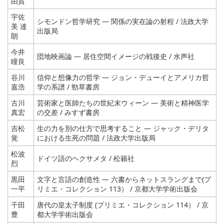
由賀
宇佐
シモンドン哲学研究 ― 関係の実在論の射程 / 法政大学
美 達
出版局
朗
今井
団地映画論 ― 居住空間イメージの戦後史 / 水声社
瞳良
谷川
信仰と想像力の哲学 ― ジョン・デューイとアメリカ哲
嘉浩
学の系譜 / 勁草書房
古川
芸術家と医師たちの世紀末ウィーン ― 美術と精神医学
真宏
の交差 / みすず書房
吉松
生の力を別の仕方で思考すること ― ジャック・デリタ
覚
における生死の問題 / 法政大学出版局
松波
ドイツ語のヘクサメタ / 松籟社
烈
黒田
文字と言語の創造性 ― 六書からネットスラングまで(プ
一平
リミエ・コレクション 113） / 京都大学学術出版会
千田
唐代の皇太子制度 (プリミエ・コレクション 114） / 京
豊
都大学学術出版会