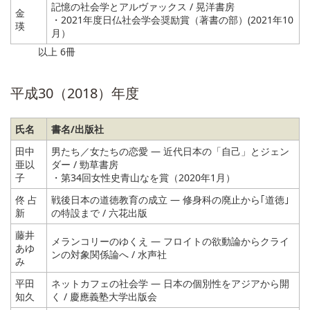
記憶の社会学とアルヴァックス / 晃洋書房
金
・2021年度日仏社会学会奨励賞（著書の部）(2021年10
瑛
月）
以上 6冊
平成30（2018）年度
氏名
書名/出版社
田中
男たち／女たちの恋愛 ― 近代日本の「自己」とジェン
亜以
ダー / 勁草書房
子
・第34回女性史青山なを賞（2020年1月）
佟 占
戦後日本の道徳教育の成立 ― 修身科の廃止から｢道徳｣
新
の特設まで / 六花出版
藤井
メランコリーのゆくえ ― フロイトの欲動論からクライ
あゆ
ンの対象関係論へ / 水声社
み
平田
ネットカフェの社会学 ― 日本の個別性をアジアから開
知久
く / 慶應義塾大学出版会