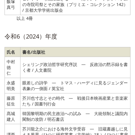
飯塚
の寺院司祭とその家族（プリミエ・コレクション 142）
真弓
/ 京都大学学術出版会
以上 4冊
令和6（2024）年度
氏名
書名/出版社
中村
シェリング政治哲学研究序説 ― 反政治の黙示録を書
徳
く者 / 人文書院
仁
永盛
眼差しの詩学 ― トマス・ハーディに見るジェンダー
明美
表象の一側面 / 英宝社
藤原
芥川也寸志とその時代 ― 戦後日本映画産業と音楽家
征生
たち / 国書刊行会
髙城
韓国黎明期の民主政治への試み ― 大統領制と議院内
建人
閣制の攻防 / 明石書店
芥川龍之介における海外文学受容 ― 旧蔵書越しに見
澤西
える風景（ひつじ研究叢書（文学編）18 ）/ ひつじ書房