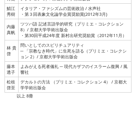
鯖江
イタリア・ファシズムの芸術政治 / 水声社
秀樹
・第３回表象文化論学会賞奨励賞(2012年3月)
ツツバ語 記述言語学的研究（プリミエ・コレクション
内藤
8）/ 京都大学学術出版会
真帆
・第30回平成24年度 新村出研究奨励賞（2012年11月）
問いとしてのスピリチュアリティ
林 貴
─ 「宗教なき時代」に生死を語る（プリミエ・コレクシ
啓
ョン 2）/ 京都大学学術出版会
藤本
よみがえる死者儀礼 ─ 現代カザフのイスラーム復興 / 風
透子
響社
松枝
デカルトの方法 （プリミエ・コレクション 4） / 京都大
啓至
学学術出版会
以上 8冊