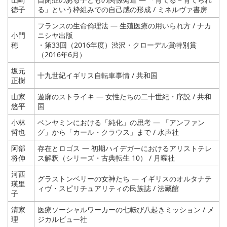
徳子
る」という枠組みでの自己感の形成 / ミネルヴァ書房
フランスの生命倫理法 ― 生殖医療の用いられ方 / ナカ
小門
ニシヤ出版
穂
・第33回（2016年度）渋沢・クローデル賞特別賞
（2016年6月）
坂元
十九世紀イギリス自転車事情 / 共和国
正樹
山家
遊廓のストライキ ― 女性たちの二十世紀・序説 / 共和
悠平
国
小林
ベンヤミンにおける「純化」の思考 ― 「アンファン
哲也
グ」から「カール・クラウス」まで / 水声社
阿部
存在とロゴス ― 初期ハイデガーにおけるアリストテレ
将伸
ス解釈（シリーズ・古典転生 10） / 月曜社
河西
グラストンベリーの女神たち ― イギリスのオルタナテ
瑛里
ィヴ・スピリチュアリティの民族誌 / 法藏館
子
清家
医療ソーシャルワーカーの七転び八起きミッション / メ
理
ジカルビュー社