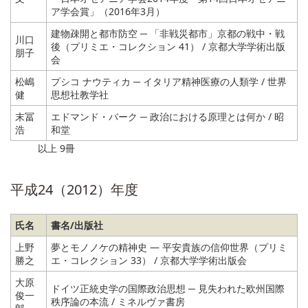
ア学会賞」（2016年3月）
建物疎開と都市防空 ─ 「非戦災都市」京都の戦中・戦
川口
後（プリミエ・コレクション 41） / 京都大学学術出版
朋子
会
松嶋
プシコ ナウティカ ─ イタリア精神医療の人類学 / 世界
健
思想社教学社
末冨
エドマンド・バーク ─ 政治における原理とは何か / 昭
浩
和堂
以上 9冊
平成24（2012）年度
氏名
書名/出版社
上野
夢とモノノケの精神史 ― 平安貴族の信仰世界（プリミ
勝之
エ・コレクション 33） / 京都大学学術出版会
大原
ドイツ正統史学の国際政治思想 ─ 見失われた欧州国際
俊一
秩序論の本流 / ミネルヴァ書房