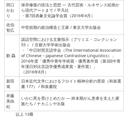
田口
保存修復の技法と思想 ― 古代芸術・ルネサンス絵画か
かお
ら現代アートまで / 平凡社
り
・第7回表象文化論学会賞（2016年4月）
佐伯
中世前期の政治構造と王家 / 東京大学出版会
智広
談話空間における文脈指示（プリミエ・コレクション
55 ） / 京都大学学術出版会
・「中日対照言語学会（The International Association
劉 驫
of Chinese – Japanese Contrastive Linguistics）」
2016年度「優秀中青年学術賞・優秀著作賞（第3回中青
年漢日対比言語学優秀成果賞・著作賞）」
（2016年8月）
新田
日本近代文学におけるフロイト精神分析の受容（和泉選
篤
書 177） / 和泉書院
井藤
いかに死を受けとめたか ― 終末期がん患者を支えた家
美由
族たち / ナカニシヤ出版
紀
以上 13冊