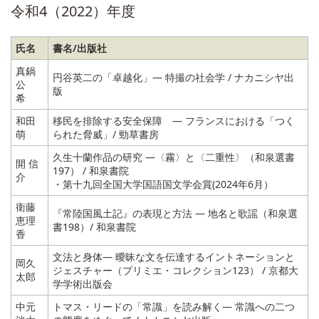
令和4（2022）年度
氏名
書名/出版社
真鍋
円谷英二の「卓越化」― 特撮の社会学 / ナカニシヤ出
公
版
希
和田
移民を排除する安全保障 ― フランスにおける「つく
萌
られた脅威」/ 勁草書房
久生十蘭作品の研究 ―〈霧〉と〈二重性〉（和泉選書
開 信
197） / 和泉書院
介
・第十九回全国大学国語国文学会賞(2024年6月）
衛藤
『常陸国風土記』の表現と方法 ― 地名と歌謡（和泉選
恵理
書198）/ 和泉書院
香
文法と身体― 曖昧な文を伝達するイントネーションと
岡久
ジェスチャー（プリミエ・コレクション123） / 京都大
太郎
学学術出版会
中元
トマス・リードの「常識」を読み解く― 常識への二つ