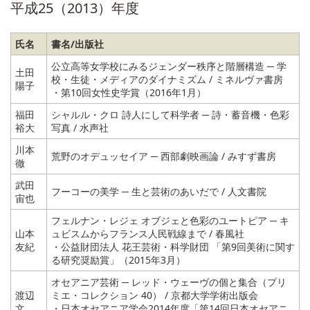
平成25（2013）年度
氏名
書名/出版社
公立高等女学校にみるジェンダー秩序と階層構造 ─ 学
土田
校・生徒・メディアのダイナミズム / ミネルヴァ書房
陽子
・第10回女性史学賞（2016年1月）
福田
シャルル・クロ 詩人にして科学者 ─ 詩・蓄音機・色彩
裕大
写真 / 水声社
川本
荒野のオデュッセイア ─ 西部劇映画論 / みすず書房
徹
武田
フーコーの美学 ─ 生と芸術のあいだで / 人文書院
宙也
フェルナン・レジェ オブジェと色彩のユートピア ─ キ
山本
ュビスムからフランス人民戦線まで / 春風社
友紀
・公益財団法人 花王芸術・科学財団 「第9回美術に関す
る研究奨励賞」（2015年3月）
オセアニア芸術 ─ レッド・ウェーヴの個と集合（プリ
渡辺
ミエ・コレクション 40） / 京都大学学術出版会
文
・日本オセアニア学会2014年度「第14回日本オセアニ