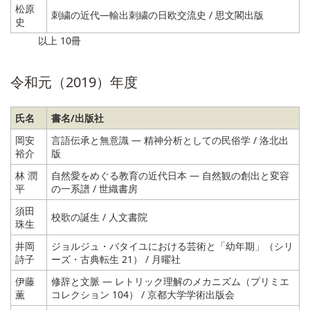
松原
刺繍の近代―輸出刺繍の日欧交流史 / 思文閣出版
史
以上 10冊
令和元（2019）年度
氏名
書名/出版社
岡安
言語伝承と無意識 ― 精神分析としての民俗学 / 洛北出
裕介
版
林 潤
自然愛をめぐる教育の近代日本 ― 自然観の創出と変容
平
の一系譜 / 世織書房
須田
校歌の誕生 / 人文書院
珠生
井岡
ジョルジュ・バタイユにおける芸術と「幼年期」（シリ
詩子
ーズ・古典転生 21） / 月曜社
伊藤
修辞と文脈 ― レトリック理解のメカニズム（プリミエ
薫
コレクション 104） / 京都大学学術出版会