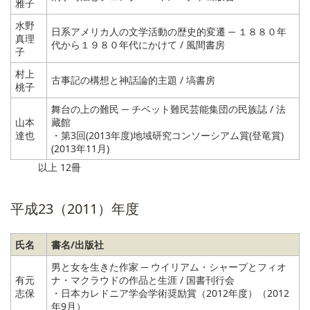
雅子
水野
日系アメリカ人の文学活動の歴史的変遷 ─ １８８０年
真理
代から１９８０年代にかけて / 風間書房
子
村上
古事記の構想と神話論的主題 / 塙書房
桃子
舞台の上の難民 ─ チベット難民芸能集団の民族誌 / 法
山本
藏館
達也
・第3回(2013年度)地域研究コンソーシアム賞(登竜賞)
(2013年11月)
以上 12冊
平成23（2011）年度
氏名
書名/出版社
男と女を生きた作家 ─ ウイリアム・シャープとフィオ
有元
ナ・マクラウドの作品と生涯 / 国書刊行会
志保
・日本カレドニア学会学術奨励賞（2012年度）（2012
年9月）