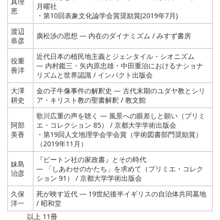
真理
月曜社
恵
・第10回表象文化論学会賞奨励賞(2019年7月)
渡辺
廣松渉の思想 ― 内在のダイナミズム / みすず書房
恭彦
近代日本の植民地主義とジェンタイル・シオニズム
役重
― 内村鑑三・矢内原忠雄・中田重治におけるナショナ
善洋
リズムと世界認識 / インパクト出版会
大澤
金の子牛像事件の解釈史 ― 古代末期のユダヤ教とシリ
耕史
ア・キリスト教の聖書解釈 / 教文館
歌川広重の声を聴く ― 風景への眼差しと願い（プリミ
阿部
エ・コレクション 85） / 京都大学学術出版会
美香
・第19回人文地理学会学会賞（学術図書部門奨励賞）
（2019年11月）
『ビートン社の家政書』とその時代
妹島
― 「しあわせのかたち」を求めて（プリミエ・コレク
治彦
ション 91） / 京都大学学術出版会
久保
死が映す近代 ― 19世紀後半イギリスの自治体共同墓地
洋一
/ 昭和堂
以上 11冊