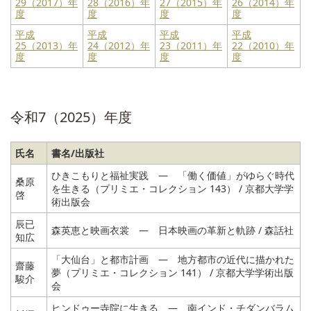
29（2017）年
28（2016）年
27（2015）年
26（2014）年
度
度
度
度
平成
平成
平成
平成
25（2013）年
24（2012）年
23（2011）年
22（2010）年
度
度
度
度
令和7（2025）年度
氏名
書名/出版社
ひきこもりと福祉実践 ― 「働く価値」がゆらぐ時代
桑原
を生きる（プリミエ・コレクション 143） / 京都大学学
啓
術出版会
辰已
森英恵と映画衣裳 ― 日本映画の革新と軌跡 / 森話社
知広
「大仙台」と都市計画 ― 地方都市の近代に描かれた
齋藤
夢（プリミエ・コレクション 141） / 京都大学学術出版
駿介
会
ヒンドゥー寺院に生きる ― 南インド・チダンバラム