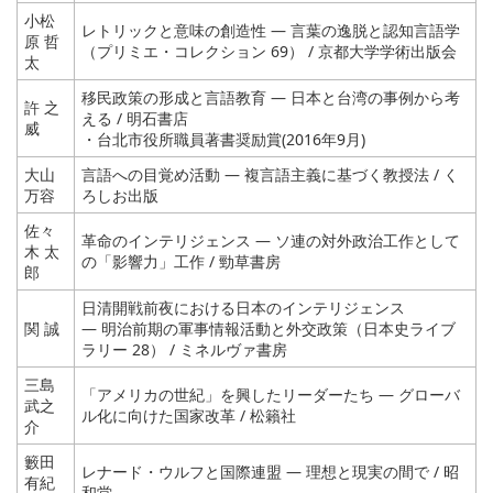
小松
レトリックと意味の創造性 ― 言葉の逸脱と認知言語学
原 哲
（プリミエ・コレクション 69） / 京都大学学術出版会
太
移民政策の形成と言語教育 ― 日本と台湾の事例から考
許 之
える / 明石書店
威
・台北市役所職員著書奨励賞(2016年9月)
大山
言語への目覚め活動 ― 複言語主義に基づく教授法 / く
万容
ろしお出版
佐々
革命のインテリジェンス ― ソ連の対外政治工作として
木 太
の「影響力」工作 / 勁草書房
郎
日清開戦前夜における日本のインテリジェンス
関 誠
― 明治前期の軍事情報活動と外交政策（日本史ライブ
ラリー 28） / ミネルヴァ書房
三島
「アメリカの世紀」を興したリーダーたち ― グローバ
武之
ル化に向けた国家改革 / 松籟社
介
籔田
レナード・ウルフと国際連盟 ― 理想と現実の間で / 昭
有紀
和堂