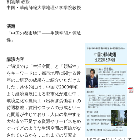
劉雲剛 教授
中国・華南師範大学地理科学学院教授
演題
「中国の都市地理――生活空間と領域
性」
講演内容
ご講演では「生活空間」と「領域性」
をキーワードに，都市地理に関する近
年のご研究の成果をご紹介いただきま
した．具体的には，中国で2000年頃
より経済発展による都市化が進む中，
環境悪化や農民工（出稼ぎ労働者）の
待遇格差，貧困やスラムの形成といっ
た問題が生じており，人口の集中する
大都市で不足する資源やサービスをめ
ぐってどのような生活空間の再編がな
されているかを，これまでの研究史
(ポスターにリンクして