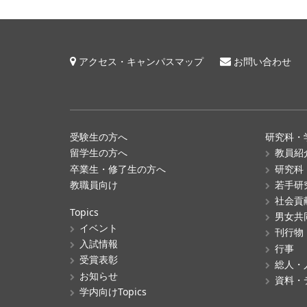
アクセス・キャンパスマップ
お問い合わせ
受験生の方へ
研究科・
留学生の方へ
教員紹
卒業生・修了生の方へ
研究科
教職員向け
若手研
社会貢
Topics
男女共
イベント
刊行物
入試情報
行事
受賞表彰
総人・
お知らせ
資料・
学内向けTopics