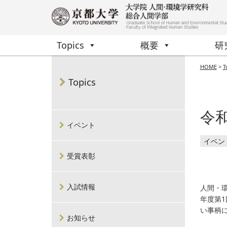
Topics
概要
研
HOME
>
T
Topics
令和
イベント
イベン
受賞表彰
入試情報
人間・
年度第1
い事柄
お知らせ