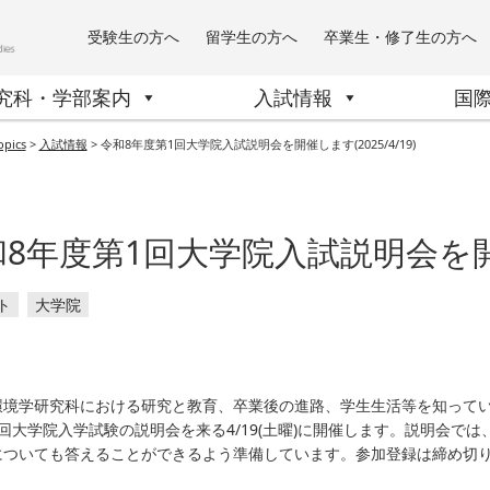
受験生の方へ
留学生の方へ
卒業生・修了生の方へ
究科・学部案内
入試情報
国
opics
>
入試情報
>
令和8年度第1回大学院入試説明会を開催します(2025/4/19)
8年度第1回大学院入試説明会を開催し
ト
大学院
環境学研究科における研究と教育、卒業後の進路、学生生活等を知ってい
回大学院入学試験の説明会を来る4/19(土曜)に開催します。説明会で
についても答えることができるよう準備しています。参加登録は締め切