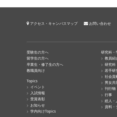
アクセス・キャンパスマップ
お問い合わせ
受験生の方へ
研究科・
留学生の方へ
教員紹
卒業生・修了生の方へ
研究科
教職員向け
若手研
社会貢
Topics
男女共
イベント
刊行物
入試情報
行事
受賞表彰
総人・
お知らせ
資料・
学内向けTopics