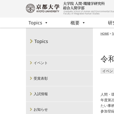
Topics
概要
研
HOME
>
T
Topics
令和
イベント
イベン
受賞表彰
入試情報
人間・
年度第2
たい事柄
お知らせ
参加登