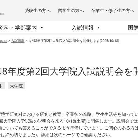
受験生の方へ
留学生の方へ
卒業生・修了生の方へ
究科・学部案内
入試情報
国
opics
>
入試情報
>
令和8年度第2回大学院入試説明会を開催します(2025/10/18)
8年度第2回大学院入試説明会を開催し
ト
大学院
環境学研究科における研究と教育、卒業後の進路、学生生活等を知ってい
回大学院入学試験の説明会を来る10/18(土曜)に開催します。説明会
についても答えることができるよう準備しています。ご関心のある方は、10
録は締め切りました)。詳細は次のページでご確認ください。