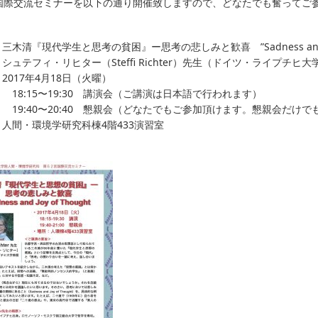
回国際交流セミナーを以下の通り開催致しますので、どなたでも奮ってご
木清『現代学生と思考の貧困』ー思考の悲しみと歓喜 ”Sadness and Joy 
シュテフィ・リヒター（Steffi Richter）先生（ドイツ・ライプチ
2017年4月18日（火曜）
15〜19:30 講演会（ご講演は日本語で行われます）
40〜20:40 懇親会（どなたでもご参加頂けます。懇親会だけで
人間・環境学研究科棟4階433演習室