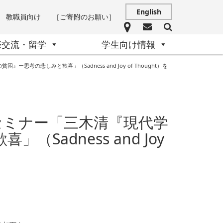
English
教職員向け
［ご寄附のお願い］
際交流・留学
学生向け情報
考の悲しみと歓喜」（Sadness and Joy of Thought）を
流セミナー「三木清『現代学
adness and Joy