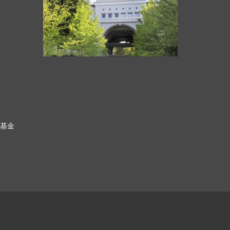
科基金
ク