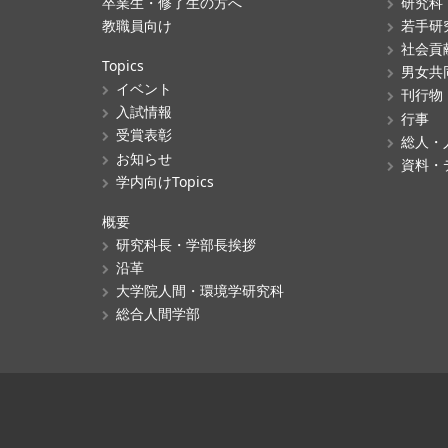
卒業生・修了生の方へ
研究科
教職員向け
若手研
社会貢
Topics
男女共
イベント
刊行物
入試情報
行事
受賞表彰
総人・
お知らせ
資料・
学内向けTopics
概要
研究科長・学部長挨拶
沿革
大学院人間・環境学研究科
総合人間学部