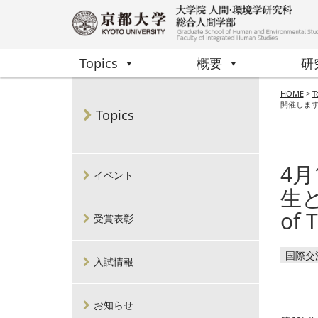
Topics
概要
研
HOME
>
T
開催しま
Topics
4
イベント
生と
of
受賞表彰
国際交
入試情報
お知らせ