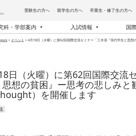
受験生の方へ
留学生の方へ
卒業生・修了生の方へ
究科・学部案内
入試情報
国
opics
>
イベント
>
4月18日（火曜）に第62回国際交流セミナー「三木清『現代学生と思想の貧困』ー思
す
月18日（火曜）に第62回国際交
思想の貧困』ー思考の悲しみと歓喜」（S
 Thought）を開催します
流