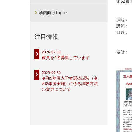
第62
学内向けTopics
演題： 三
講師： 
日時： 
注目情報
18:
19:
場所： 
2026-07-30
教員を4名募集しています
2025-09-30
令和9年度入学者選抜試験（令
和8年度実施）に係る試験方法
の変更について