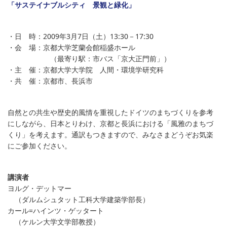
「サステイナブルシティ 景観と緑化」
・日 時：2009年3月7日（土）13:30－17:30
・会 場：京都大学芝蘭会館稲盛ホール
（最寄り駅：市バス「京大正門前」）
・主 催：京都大学大学院 人間・環境学研究科
・共 催：京都市、長浜市
自然との共生や歴史的風情を重視したドイツのまちづくりを参考
にしながら、日本とりわけ、京都と長浜における「風雅のまちづ
くり」を考えます。通訳もつきますので、みなさまどうぞお気楽
にご参加ください。
講演者
ヨルグ・デットマー
（ダルムシュタット工科大学建築学部長）
カール=ハインツ・ゲッタート
（ケルン大学文学部教授）