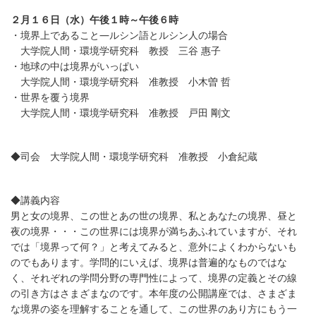
２月１６日（水）午後１時～午後６時
・境界上であること―ルシン語とルシン人の場合
大学院人間・環境学研究科 教授 三谷 惠子
・地球の中は境界がいっぱい
大学院人間・環境学研究科 准教授 小木曽 哲
・世界を覆う境界
大学院人間・環境学研究科 准教授 戸田 剛文
◆司会 大学院人間・環境学研究科 准教授 小倉紀蔵
◆講義内容
男と女の境界、この世とあの世の境界、私とあなたの境界、昼と
夜の境界・・・この世界には境界が満ちあふれていますが、それ
では「境界って何？」と考えてみると、意外によくわからないも
のでもあります。学問的にいえば、境界は普遍的なものではな
く、それぞれの学問分野の専門性によって、境界の定義とその線
の引き方はさまざまなのです。本年度の公開講座では、さまざま
な境界の姿を理解することを通して、この世界のあり方にもう一