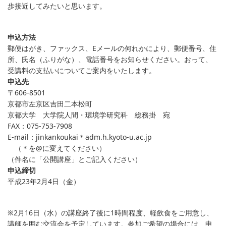
歩接近してみたいと思います。
申込方法
郵便はがき、ファックス、Eメールの何れかにより、郵便番号、住
所、氏名（ふりがな）、電話番号をお知らせください。おって、
受講料の支払いについてご案内をいたします。
申込先
〒606-8501
京都市左京区吉田二本松町
京都大学 大学院人間・環境学研究科 総務掛 宛
FAX：075-753-7908
E-mail：jinkankoukai＊adm.h.kyoto-u.ac.jp
（＊を@に変えてください）
（件名に「公開講座」とご記入ください）
申込締切
平成23年2月4日（金）
※2月16日（水）の講座終了後に1時間程度、軽飲食をご用意し、
講師を囲む交流会を予定しています。参加ご希望の場合には、申