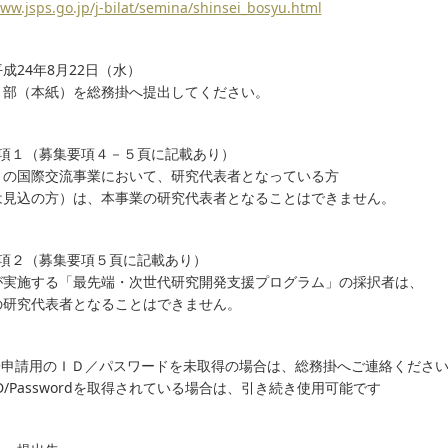
www.jsps.go.jp/j-bilat/semina/shinsei_bosyu.html
成24年8月22日（水）
１部（本紙）を総務掛へ提出してください。
事項１（募集要項４－５頁に記載あり）
Ｓの国際交流事業において、研究代表者となっている方
は見込の方）は、本事業の研究代表者となることはできません。
事項２（募集要項５頁に記載あり）
が実施する「最先端・次世代研究開発支援プログラム」の採択者は、
の研究代表者となることはできません。
子申請用のＩＤ／パスワードを未取得の場合は、総務掛へご連絡くださ
D/Passwordを取得されている場合は、引き続き使用可能です