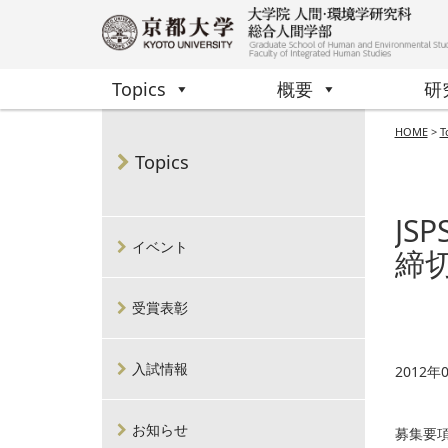
Topics
概要
研
HOME
>
T
Topics
J
イベント
締
受賞表彰
入試情報
2012年
お知らせ
募集要