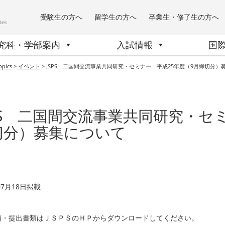
受験生の方へ
留学生の方へ
卒業生・修了生の方へ
究科・学部案内
入試情報
国
opics
>
イベント
>
JSPS 二国間交流事業共同研究・セミナー 平成25年度（9月締切分）
SPS 二国間交流事業共同研究・セ
切分）募集について
07月18日掲載
項・提出書類はＪＳＰＳのＨＰからダウンロードしてください。