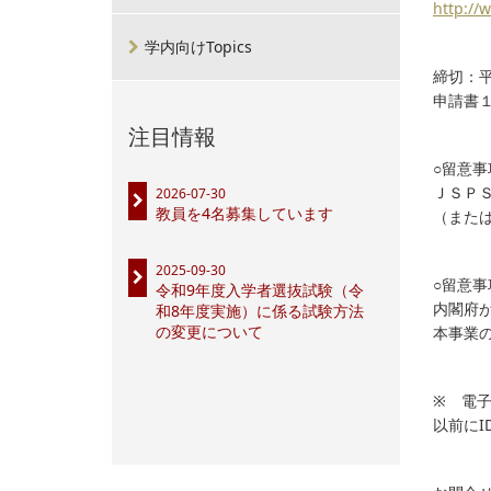
http://
学内向けTopics
締切：平
申請書
注目情報
○留意
ＪＳＰ
2026-07-30
教員を4名募集しています
（また
2025-09-30
○留意
令和9年度入学者選抜試験（令
内閣府
和8年度実施）に係る試験方法
の変更について
本事業
※ 電
以前にI