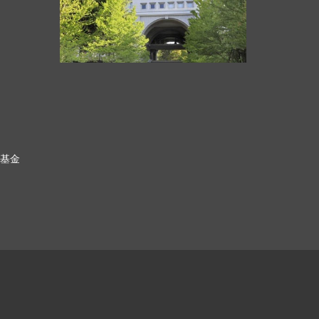
科基金
ク