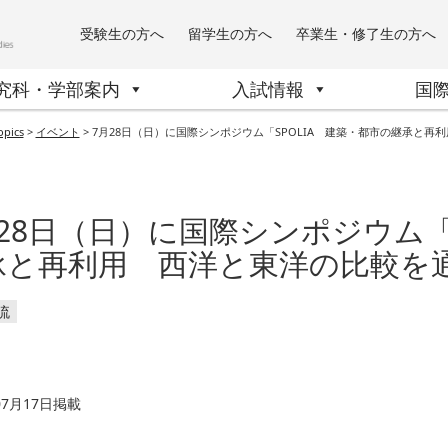
受験生の方へ
留学生の方へ
卒業生・修了生の方へ
究科・学部案内
入試情報
国
opics
>
イベント
>
7月28日（日）に国際シンポジウム「SPOLIA 建築・都市の継承と
28日（日）に国際シンポジウム「
承と再利用 西洋と東洋の比較を
流
07月17日掲載