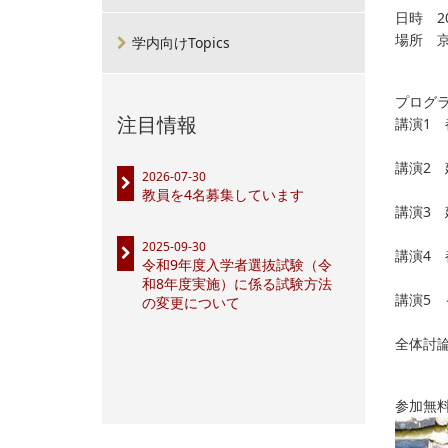
日時 20
場所 
学内向けTopics
プログ
注目情報
講演1 
黒田
講演2 
2026-07-30
オリ
教員を4名募集しています
講演3 
清水
2025-09-30
講演4 
令和9年度入学者選抜試験（令
中嶋
和8年度実施）に係る試験方法
講演5 
の変更について
井上
全体討
参加無