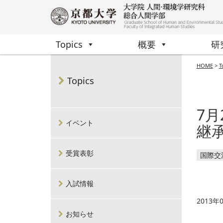
Topics
概要
研
HOME
>
T
Topics
7月
イベント
継
受賞表彰
国際交
入試情報
2013年
お知らせ