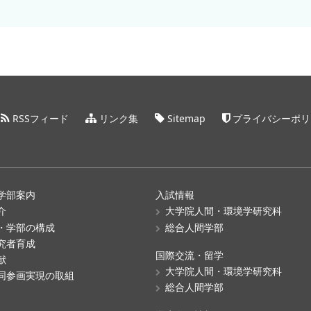
RSSフィード
リンク集
Sitemap
プライバシーポリ
学部案内
入試情報
介
大学院人間・環境学研究科
・学部の構成
総合人間学部
究者育成
国際交流・留学
献
大学院人間・環境学研究科
同参画実現の取組
総合人間学部