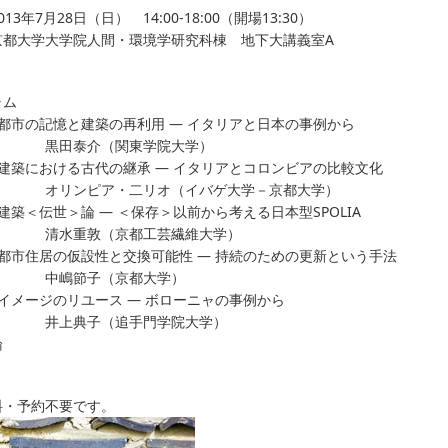
13年7月28日（日） 14:00-18:00（開場13:30）
京都大学大学院人間・環境学研究科棟 地下大講義室A
ラム
都市の記憶と建築の再利用 ― イタリアと日本の事例から
泰介（関東学院大学）
建築における古代の継承 ― イタリアとコロンビアの比較文化
ンピア・二リオ（イバゲ大学－京都大学）
建築＜伝世＞論 ― ＜保存＞以前から考える日本型SPOLIA
重敦（京都工芸繊維大学）
都市住居の仮設性と交換可能性 ― 持続のための更新という手法
節子（京都大学）
イメージのリユース ― ボローニャの事例から
典子（追手門学院大学）
論
料・予約不要です。