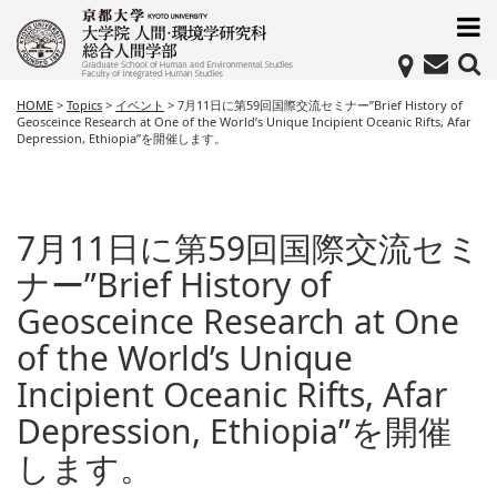
HOME
>
Topics
>
イベント
>
7月11日に第59回国際交流セミナー”Brief History of
Geosceince Research at One of the World’s Unique Incipient Oceanic Rifts, Afar
Depression, Ethiopia”を開催します。
7月11日に第59回国際交流セミ
ナー”Brief History of
Geosceince Research at One
of the World’s Unique
Incipient Oceanic Rifts, Afar
Depression, Ethiopia”を開催
します。