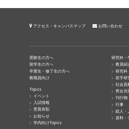
アクセス・キャンパスマップ
お問い合わせ
受験生の方へ
研究科・
留学生の方へ
教員紹
卒業生・修了生の方へ
研究科
教職員向け
若手研
社会貢
Topics
男女共
イベント
刊行物
入試情報
行事
受賞表彰
総人・
お知らせ
資料・
学内向けTopics