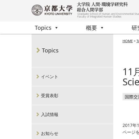
Topics
概要
研
HOME
>
T
Topics
11
イベント
Sci
受賞表彰
国際交
入試情報
2017年
ページ
お知らせ