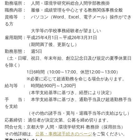
勤務場所： 人間・環境学研究科総合人間学部教務掛
職務内容： 履修・成績管理を中心とする教務関係事務全般
資格等 ： パソコン（Word、Excel、電子メール）操作ができ
る方
大学等の学校事務経験者が望ましい
雇用期間：平成25年4月1日～平成26年3月31日
（期間満了後、更新なし）
勤務形態： 週5日
（土・日曜、祝日、年末年始、創立記念日及び規定の夏季休業日
を除く）
1日6時間（10:00～17:00、休憩12:00～13:00）
※必要に応じて超過勤務を命じる場合があります。
給与等 ： 時間給900円～1,200円
（本学支給基準に基づき、経歴により決定）
手 当： 本学支給基準に基づき、通勤手当及び超過勤務手当
を支給
（その他の諸手当・賞与・退職手当等の支給はなし）
応募締切： 適任者が決定次第、公募を締め切ります。
問合せ先：京都大学 人間・環境学研究科 教務掛（採用担当）
その他詳細は、
公募・事務諸手続きのページ
をご覧ください。