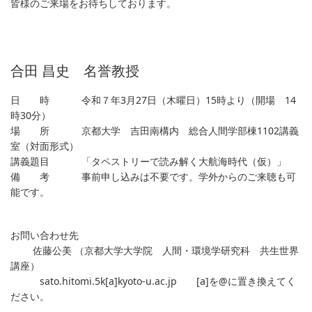
皆様のご来場をお待ちしております。
合田 昌史 名誉教授
日 時 令和７年3月27日（木曜日）15時より（開場 14
時30分）
場 所 京都大学 吉田南構内 総合人間学部棟1102講義
室（対面形式）
講義題目 「タペストリーで読み解く大航海時代（仮）」
備 考 事前申し込みは不要です。学外からのご来聴も可
能です。
お問い合わせ先
佐藤公美 （京都大学大学院 人間・環境学研究科 共生世界
講座）
sato.hitomi.5k[a]kyoto-u.ac.jp [a]を@に置き換えてく
ださい。