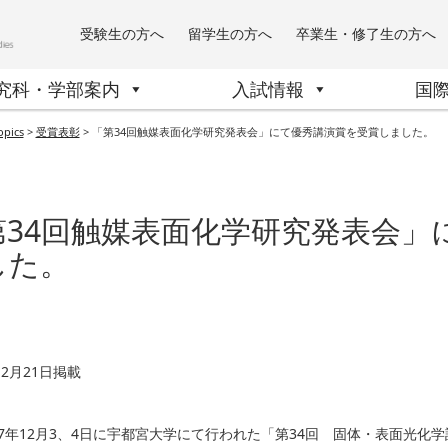
受験生の方へ
留学生の方へ
卒業生・修了生の方へ
究科・学部案内
入試情報
国
opics
>
受賞表彰
>
「第34回触媒表面化学研究発表会」にて優秀講演賞を受賞しました。
第34回触媒表面化学研究発表会」
した。
12月21日掲載
7年12月3、4日に宇都宮大学にて行われた「第34回 固体・表面光化