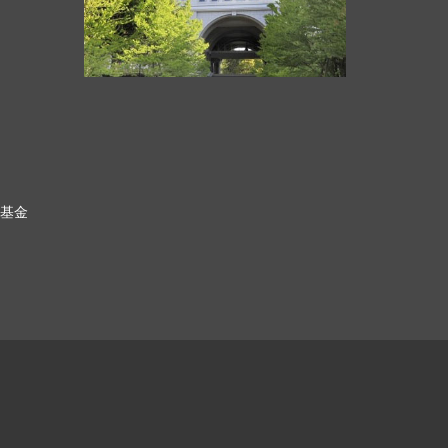
科基金
ク