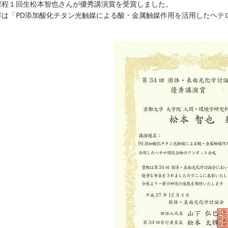
課程１回生松本智也さんが優秀講演賞を受賞しました。
容は「PD添加酸化チタン光触媒による酸・金属触媒作用を活用したヘテ