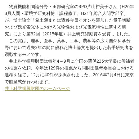
物質機能相関論分野・田部研究室のRPD片山裕美子さん（H26年
3月人間・環境学研究科博士課程修了、H21年総合人間学部卒）
が、博士論文「希土類または遷移金属イオンを添加した量子切断
および残光蛍光体における光物性および光電流特性に関する研
究」により第32回（2015年度）井上研究奨励賞を受賞しました。
この賞は、理学、医学、薬学、工学、農学等の広く自然科学分
野において過去3年の間に優れた博士論文を提出した若手研究者を
顕彰するモノです。
井上科学振興財団は毎年4～9月に全国の関係235大学長に候補者
の推薦を依頼、今年は129件の推薦から同財団選考委員会における
選考を経て、12月に40件が採択されました。2016年2月4日に東京
で贈呈式が行われます。
井上科学振興財団のホームページ