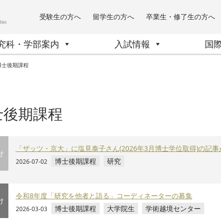
受験生の方へ
留学生の方へ
卒業生・修了生の方へ
究科・学部案内
入試情報
国
博士後期課程
士後期課程
「ザッツ・京大」に塩見泰子さん(2026年3月博士学位取得)の記
せ
博士後期課程
研究
2026-07-02
令和8年度「研究を他者と語る」コーディネーターの募集
け
博士後期課程
大学院生
学術越境センター
2026-03-03