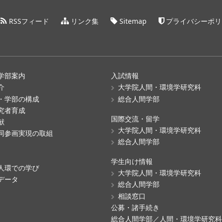
RSSフィード
リンク集
Sitemap
プライバシーポリ
学部案内
入試情報
介
大学院人間・環境学研究科
・学部の構成
総合人間学部
究者育成
国際交流・留学
献
大学院人間・環境学研究科
同参画実現の取組
総合人間学部
学生向け情報
人環での学び
大学院人間・環境学研究科
データ
総合人間学部
相談窓口
公募・諸手続き
総合人間学部／人間・環境学研究