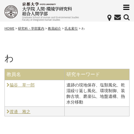
HOME
>
研究科・学部案内
>
教員紹介
>
氏名索引
>
わ
わ
教員名
研究キーワード
脇谷 草一郎
遺跡の現地保存、塩類風化、乾
湿繰り返し風化、環境制御、装
飾古墳、磨崖仏、地盤遺構、熱
水分移動
渡邊 雅之