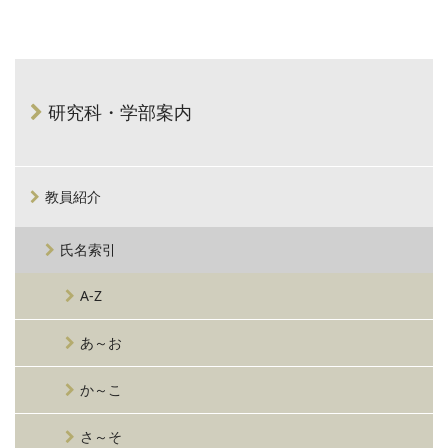
研究科・学部案内
教員紹介
氏名索引
A-Z
あ～お
か～こ
さ～そ