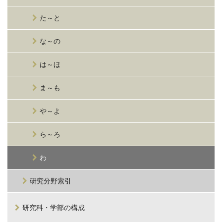
た～と
な～の
は～ほ
ま～も
や～よ
ら～ろ
わ
研究分野索引
研究科・学部の構成