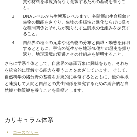
質や材料を環境負荷なく創製するための基礎を養うこ
と。
DNAレベルから生態系レベルまで、各階層の生命現象と
生物の機能をさぐり、生物の多様性と進化ならびに様々
な種間関係とそれらが織りなす生態系の仕組みを探究す
ること。
自然界の種々の元素や化合物の分布と循環・動態を解明
するとともに、宇宙の誕生から地球46億年の歴史を振り
返り、地球環境の変遷とその仕組みを解明すること。
さらに学系全体として、自然界の森羅万象に興味をもち、それら
を統合的に理解する能力を養うことをめざしています。 そして、
自然科学の諸分野の基礎を系統的に学修するとともに、他の学系
と連携して人間と自然との共生関係を探究するための総合的な自
然観と物質観を養うことを目標とします。
カリキュラム体系
コースツリー