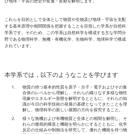
び地球・宇宙の歴史や変遷・変動を解明します。
これらを目的として全体として物質や生物及び地球・宇宙を支配
する基本原理や相関関係を把握することを目指した学系が自然科
学系です。そのため、この学系は自然科学を構成する主な学問分
野である物理科学、無機・有機化学、生物科学、地球科学で構成
されています。
本学系では，以下のようなことを学びます
物質の持つ基本的性質を原子・分子・電子およびその集
合体のレベルから理解し、それらの織りなす多様な物性
現象やエネルギー形態を解明するとともに、それらの知
識が今日の科学技術の発展の基礎となってきたことを理
解し、物理科学の新しい展開の方向を探究すること。
様々な無機および有機物質と生体との相関を解明し、そ
れらの微視的構造と機能を明らかにするとともに、化学
反応の仕組みや制御法を研究して、優れた機能を持つ物