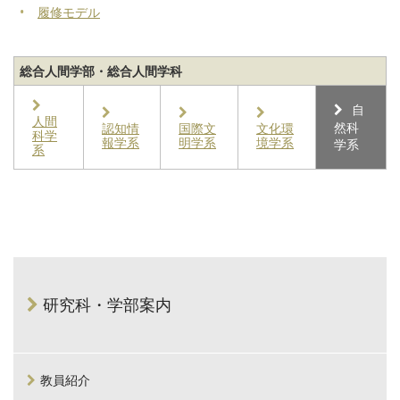
履修モデル
総合人間学部・総合人間学科
自
人間
然科
認知情
国際文
文化環
科学
報学系
明学系
境学系
学系
系
研究科・学部案内
教員紹介