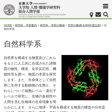
HOME
>
研究科・学部案内
>
研究科・学部の構成
>
学部の構成(令和5年度以前)
>
自
然科学系
自然科学系
自然界を構成する物質及びこれら
をもとに人工的に合成された諸物
質の物性、構造、化学反応性、機
能性等を調べ、物質の本質を探究
します。また、生命体として自然
界に生存する動植物の生態と、そ
れらについて細胞レベル・遺伝子
レベルで研究し、生物の多様性や
人間を含む生物体の生命現象を明
らかにします。さらに地球・宇宙を構成する物質の構造や分布及