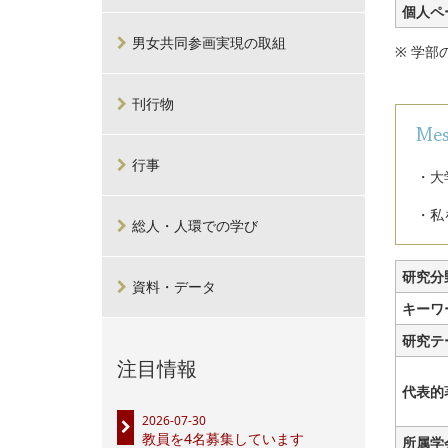
個人ペ
男女共同参画実現の取組
※ 学
刊行物
Mes
行事
・大
・私
総人・人環での学び
研究分
資料・データ
キーワ
研究テ
注目情報
代表的
2026-07-30
教員を4名募集しています
所属学