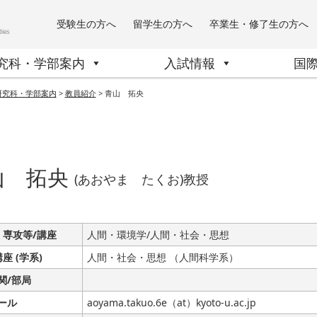
受験生の方へ
留学生の方へ
卒業生・修了生の方へ
究科・学部案内
入試情報
国
研究科・学部案内
>
教員紹介
>
青山 拓央
山 拓央
(あおやま たくお)教授
 専攻等/講座
人間・環境学/人間・社会・思想
講座 (学系)
人間・社会・思想 （人間科学系）
関/部局
ール
aoyama.takuo.6e（at）kyoto-u.ac.jp