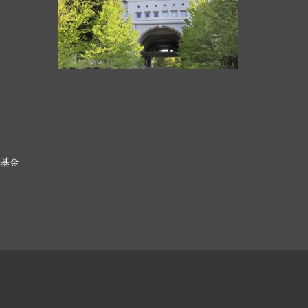
科基金
ク