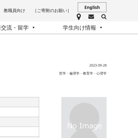
English
教職員向け
［ご寄附のお願い］
際交流・留学
学生向け情報
2023-09-28
哲学・倫理学・教育学・心理学