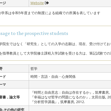
ージ
Website
部の学系は令和5年度までの制度による組織での所属を表しています
sage to the prospective students
学院生ではなく「研究生」としての入学の志願は、現在、受け付けてお
を指導教員として大学院修士課程入学試験を受ける方は、筆記試験での
野
哲学
ード
時間・言語・自由・心身関係
ーマ
『時間と自由意志：自由は存在するか』, 筑摩書房, 20
著書，論文等
『幸福はなぜ哲学の問題になるのか』, 太田出版, 201
『分析哲学講義』, 筑摩書房, 2012.
会,その他の研究