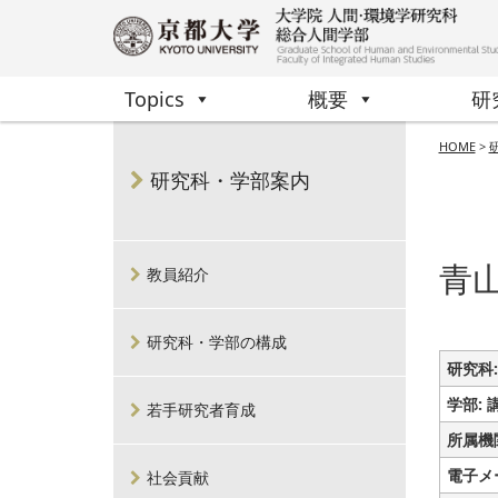
Topics
概要
研
HOME
>
研究科・学部案内
青
教員紹介
研究科・学部の構成
研究科:
学部: 
若手研究者育成
所属機
電子メ
社会貢献