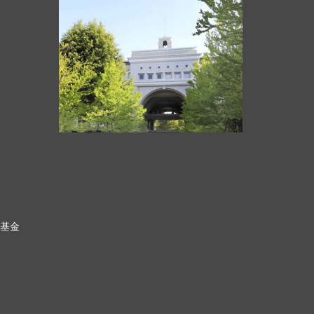
科基金
ク