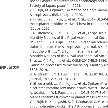
revise Eastern Mediterranean chronology around
Society of Japan, psaa114, 2021.
Y. I. Fujii, M. Ogihara, Formation of single-mo
Astrophysics, 635, L4 (4pp), 2020.
Y. Hirao, ..., Y. I. Fujii, ... et al., OGLE-2017-BL
mass planet orbiting M-dwarf host in the inner G
(20pp), 2020.
J. A. Hitchcock, ..., Y. I. Fujii, ... et al., Large-
Monthly Notices of the Royal Astronomical Societ
W. Zang, ..., Y. I. Fujii, ... et al., Spitzer microl
Galactic bulge. The Astrophysical Journal, 891, 3
J. Southworth, ..., Y. I. Fujii, ... et al., Transit 
Monthly Notices of the Royal Astronomical Societ
S. Li, ..., Y. I. Fujii, ... et al., OGLE-2017-BLG-11
Gaussian processes to microlensing. Monthly Not
著書，論文等
3323, 2019.
R. A. Street, ..., Y. I. Fujii, ... et al., OGLE-20
Journal, 157, 215 (11pp), 2019.
Y. Shvartzvald, ..., Y. I. Fujii, ... et al., Spitze
a counter-rotating low-mass brown dwarf. The As
A. Udalski ..., Y. I. Fujii, ... et al., OGLE-2017-
planet confirms turnover in planet mass-ratio 
Y. I. Fujii, H. Kobayashi, S. Z. Takahashi, O. Gre
circumplanetary disks. The Astronomical Journal,