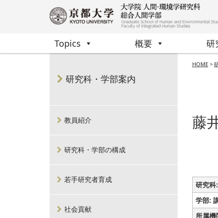
Topics
概要
研
HOME
>
研究科・学部案内
藤
教員紹介
研究科・学部の構成
若手研究者育成
研究科:
学部: 
社会貢献
所属機