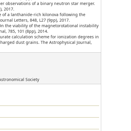
ssenger observations of a binary neutron star merger.
), 2017.
ence of a lanthanide-rich kilonova following the
urnal Letters, 848, L27 (9pp), 2017.
On the viability of the magnetorotational instability
al, 785, 101 (8pp), 2014.
ccurate calculation scheme for ionization degrees in
harged dust grains. The Astrophysical Journal,
Astronomical Society