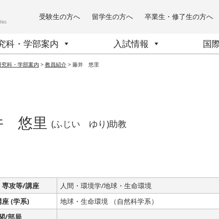
受験生の方へ
留学生の方へ
卒業生・修了生の方へ
究科・学部案内
入試情報
国
研究科・学部案内
>
教員紹介
>
藤井 悠里
井 悠里
(ふじい ゆり)助教
 専攻等/講座
人間・環境学/地球・生命環境
講座 (学系)
地球・生命環境 （自然科学系）
関/部局