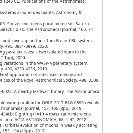
 1240 CE. Publications of the Astronomical
on systems around gas giants. Astronomy &
G-0406: Spitzer microlens parallax reveals Saturn-
alactic disk. The Astronomical Journal, 160, 74
scale cloud coverage in the ϵ Indi Ba and Bb system.
y, 495, 3881-3899, 2020.
ensing parallax reveals two isolated stars in the
 (11pp), 2020.
timing variations in the WASP-4 planetary system.
y, 490, 4230-4236, 2019.
86: First application of asteroseismology and
ices of the Royal Astronomical Society, 488, 3308-
18-BLG-0022: A nearby M-dwarf binary. The Astronomical
r Microlensing parallax for OGLE-2017-BLG-0896 reveals
tronomical Journal, 157, 106 (8pp), 2019.
BLG-1434Lb: Eighth q<1×10-4 mass-ratio microlens
function. ACTA ASTRONOMICA, 68, 1-42, 2018.
ssel, Orbital evolution of moons in weakly accreting
 153, 194 (10pp), 2017.