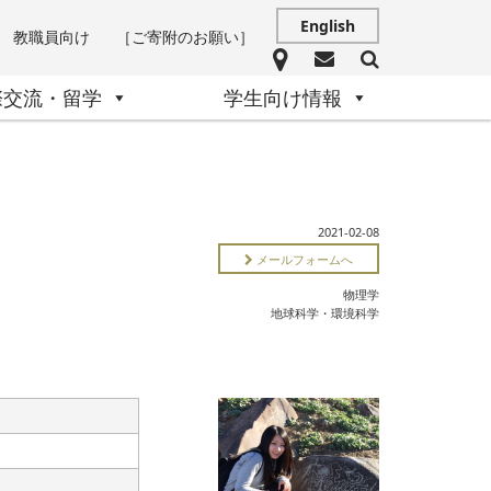
English
教職員向け
［ご寄附のお願い］
際交流・留学
学生向け情報
2021-02-08
メールフォームへ
物理学
地球科学・環境科学