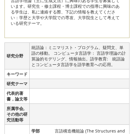
言語学理論（主に生成文法）に興味のある学生を募集して
います。研究生・修士課程・博士課程での指導に興味のあ
る学生は、私に連絡する際、下記の情報を教えてくださ
い：学歴と大学や大学院での専攻、大学院生として考えて
いる研究テーマ。
統語論：ミニマリスト・プログラム、疑問文、単
語の移動。 コンピュータ言語学： 言語学理論の計
研究分野
算論的モデリング、情報抽出。語学教育: 統語論
とコンピュータ言語学を語学教育への応用。
キーワード
研究テーマ
代表的著
書，論文等
所属学会,
その他の研
究活動等
学部
言語構造機能論 (The Structures and