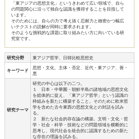
「東アジアの思想文化」というきわめて広い領域で、自ら
の問題関心に沿って独自な認識を獲得することを目指して
います。
そのためには、自らの力で考え抜く忍耐力と緻密かつ幅広
いテクストの読解が同時に要求されます。
そのような挑戦的な課題に取り組みたい方に向いている研
究室です。
研究分野
東アジア哲学、日韓比較思想史
思想・文化、主体・否定、近代・東アジア、善・
キーワード
悪
研究の中心は以下の二つ。
１ 日本・中華圏・朝鮮半島の諸地域の思想文化
を総体的に捉え、「東アジア哲学」という認識の
枠組みを新たに構築すること。そのために欧米哲
学を含めた古今東西の思想文化との対話を試み
研究テーマ
る。
２ 新たな社会的存在論の構築。文明・文化・哲
学・社会・科学・技術などの問題領域を横断的に
思考し、現代社会を統合的に認識するための新た
な存在の理論を試みる。