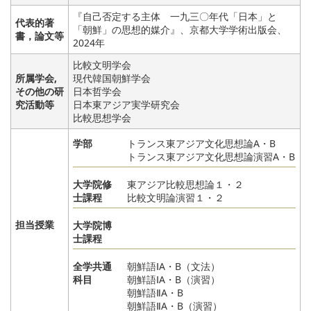
『自己否定する主体 一九三〇年代「日本」と
代表的著
「朝鮮」の思想的媒介』、京都大学学術出版会、
書，論文等
2024年
比較文明学会
所属学会,
現代韓国朝鮮学会
その他の研
日本哲学会
究活動等
日本東アジア実学研究会
比較思想学会
学部
トランス東アジア文化思想論A・B
トランス東アジア文化思想論演習A・B
大学院修
東アジア比較思想論１・２
士課程
比較文明論演習１・２
担当授業
大学院博
士課程
全学共通
朝鮮語ⅠA・B（文法）
科目
朝鮮語ⅠA・B（演習）
朝鮮語ⅡA・B
朝鮮語ⅡA・B（演習）