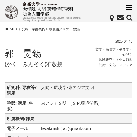
HOME
>
研究科・学部案内
>
教員紹介
>
郭 旻錫
2025-04-10
郭 旻錫
哲学・倫理学・教育学・
心理学
地域研究・文化人類学
(かく みんそく)准教授
芸術・文化・メディア
研究科: 専攻等/
人間・環境学/東アジア文明
講座
学部: 講座 (学
東アジア文明 （文化環境学系）
系)
所属機関/部局
電子メール
kwakmskj( at )gmail.com