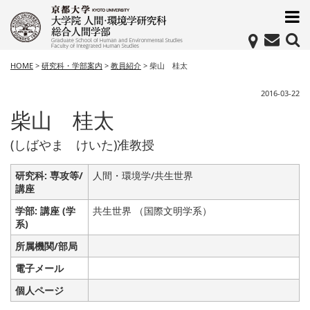
HOME
>
研究科・学部案内
>
教員紹介
>
柴山 桂太
2016-03-22
柴山 桂太
(しばやま けいた)准教授
研究科: 専攻等/
人間・環境学/共生世界
講座
学部: 講座 (学
共生世界 （国際文明学系）
系)
所属機関/部局
電子メール
個人ページ