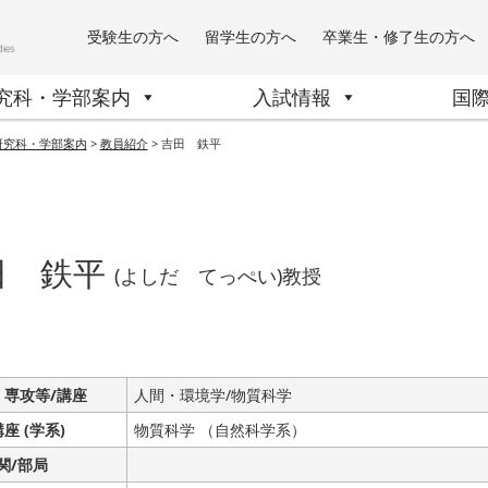
受験生の方へ
留学生の方へ
卒業生・修了生の方へ
究科・学部案内
入試情報
国
研究科・学部案内
>
教員紹介
>
吉田 鉄平
田 鉄平
(よしだ てっぺい)教授
 専攻等/講座
人間・環境学/物質科学
講座 (学系)
物質科学 （自然科学系）
関/部局