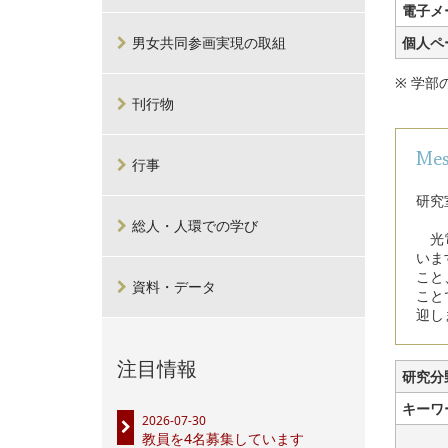
電子メ
男女共同参画実現の取組
個人ペ
※ 学
刊行物
Mes
行事
研究
総人・人環での学び
光電
いま
こと
資料・データ
こと
迎し
注目情報
研究分
キーワ
2026-07-30
教員を4名募集しています