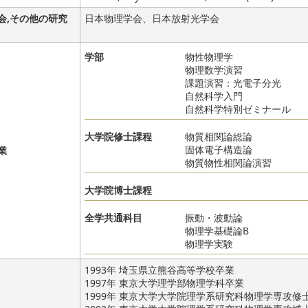
会,その他の研究
日本物理学会、日本放射光学会
学部
物性物理学
物理数学演習
課題演習：光電子分光
自然科学入門
自然科学特別ゼミナール
大学院修士課程
物質相関論総論
固体電子構造論
業
物質物性相関論演習
大学院博士課程
全学共通科目
振動・波動論
物理学基礎論B
物理学実験
1993年 埼玉県立熊谷高等学校卒業
1997年 東京大学理学部物理学科卒業
1999年 東京大学大学院理学系研究科物理学専攻修