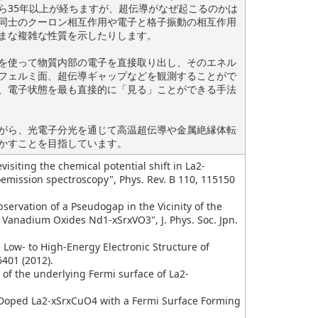
ら35年以上が経ちますが、超伝導がなぜ起こるのかは
同士のクーロン相互作用や電子と格子振動の相互作用
まな複雑な性質を示したりします。
を使って物質内部の電子を直接取り出し、そのエネル
フェルミ面、超伝導ギャップなどを観測することがで
は、電子状態を最も直接的に「見る」ことができる手法
がら、光電子分光を通じて高温超伝導や金属絶縁体転
かすことを目指しています。
visiting the chemical potential shift in La2-
emission spectroscopy", Phys. Rev. B 110, 115150
Observation of a Pseudogap in the Vicinity of the
e Vanadium Oxides Nd1-xSrxVO3", J. Phys. Soc. Jpn.
the Low- to High-Energy Electronic Structure of
6401 (2012).
n of the underlying Fermi surface of La2-
tly Doped La2-xSrxCuO4 with a Fermi Surface Forming