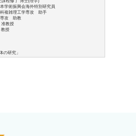
課程修了 博士(理学)
 日本学術振興会海外特別研究員
研究科複雑理工学専攻 助手
学専攻 助教
 准教授
 教授
）
体の研究」