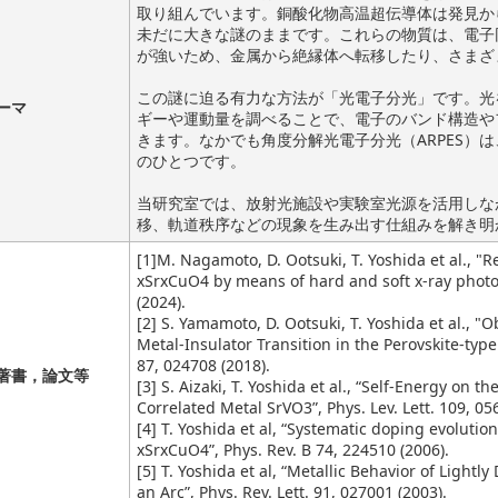
取り組んでいます。銅酸化物高温超伝導体は発見か
未だに大きな謎のままです。これらの物質は、電子
が強いため、金属から絶縁体へ転移したり、さまざ
この謎に迫る有力な方法が「光電子分光」です。光
ーマ
ギーや運動量を調べることで、電子のバンド構造や
きます。なかでも角度分解光電子分光（ARPES）
のひとつです。
当研究室では、放射光施設や実験室光源を活用しな
移、軌道秩序などの現象を生み出す仕組みを解き明
[1]M. Nagamoto, D. Ootsuki, T. Yoshida et al., "Re
xSrxCuO4 by means of hard and soft x-ray photo
(2024).
[2] S. Yamamoto, D. Ootsuki, T. Yoshida et al., "
Metal-Insulator Transition in the Perovskite-typ
87, 024708 (2018).
著書，論文等
[3] S. Aizaki, T. Yoshida et al., “Self-Energy on 
Correlated Metal SrVO3”, Phys. Lev. Lett. 109, 05
[4] T. Yoshida et al, “Systematic doping evolutio
xSrxCuO4”, Phys. Rev. B 74, 224510 (2006).
[5] T. Yoshida et al, “Metallic Behavior of Ligh
an Arc”, Phys. Rev. Lett. 91, 027001 (2003).