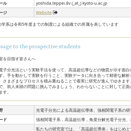
ール
yoshida.teppei.8v (_at_) kyoto-u.ac.jp
ージ
Website
部の学系は令和5年度までの制度による組織での所属を表しています
sage to the prospective students
室を目指す皆さんへ
子分光法という実験手法を使って、高温超伝導などの物質が示す面白
す。手を動かして実験を行うこと、実験データに向き合って精密な解析
、さまざまなプロセスを積み重ねることで着実に研究が進んでゆきます
で、前人未踏の問題に挑んでみましょう。わからないことに対して正面
ます。
野
光電子分光による高温超伝導体、強相関電子系の研
ード
強相関電子系，高温超伝導，角度分解光電子分光、
私たちの研究室では、「高温超伝導体」をはじめと