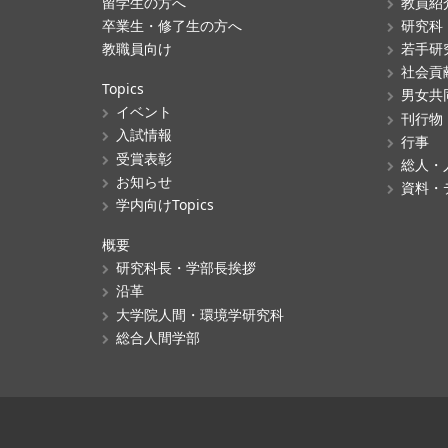
留学生の方へ
教員紹
卒業生・修了生の方へ
研究科
教職員向け
若手研
社会貢
Topics
男女共
イベント
刊行物
入試情報
行事
受賞表彰
総人・
お知らせ
資料・
学内向けTopics
概要
研究科長・学部長挨拶
沿革
大学院人間・環境学研究科
総合人間学部